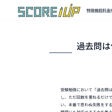
特徴
機能
料金
過去問は
受験勉強において「過去問
し、ただ回数を重ねるだけ
い、本番で思わぬ失敗をす