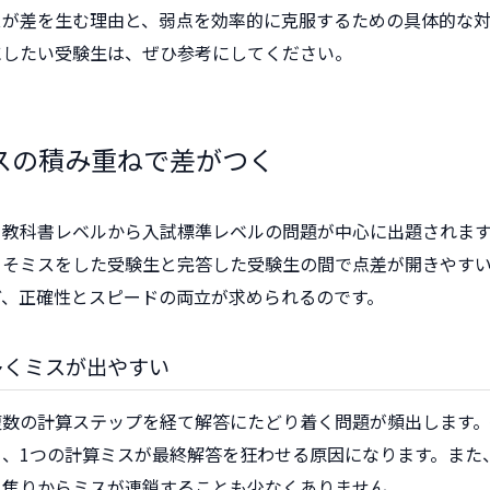
スが差を生む理由と、弱点を効率的に克服するための具体的な対
にしたい受験生は、ぜひ参考にしてください。
スの積み重ねで差がつく
、教科書レベルから入試標準レベルの問題が中心に出題されま
こそミスをした受験生と完答した受験生の間で点差が開きやすい
ど、正確性とスピードの両立が求められるのです。
多くミスが出やすい
複数の計算ステップを経て解答にたどり着く問題が頻出します
、1つの計算ミスが最終解答を狂わせる原因になります。また
、焦りからミスが連鎖することも少なくありません。